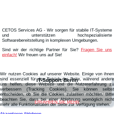
CETOS Services AG - Wir sorgen für stabile IT-Systeme
und unterstützen hochspezialisierte
Softwarebereitstellung in komplexen Umgebungen.
Sind wir der richtige Partner für Sie?
Fragen Sie uns
einfach!
Wir freuen uns auf Sie!
Wir nutzen Cookies auf unserer Website. Einige von ihnen
sind essenziell für den Betrieb der Seite, während andere
IT-Support Berlin
uns helfen, diese Website und die Nutzererfahrung zu
IT-Support für Berlin und Umgebung
verbessern (Tracking Cookies). Sie können selbst
Konzentrieren Sie sich auf Ihr Kerngeschäft - wir machen die IT!
entscheiden, ob Sie die Cookies zulassen möchten. Bitte
beachten Sie, dass bei einer Ablehnung womöglich nicht
ERFAHREN SIE MEHR
mehr alle Funktionalitäten der Seite zur Verfügung stehen.
Akzeptieren
Ablehnen