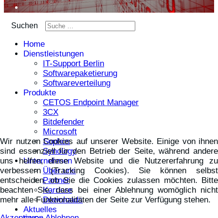
Suchen
Home
Dienstleistungen
IT-Support Berlin
Softwarepaketierung
Softwareverteilung
Produkte
CETOS Endpoint Manager
3CX
Bitdefender
Microsoft
Sophos
Wir nutzen Cookies auf unserer Website. Einige von ihnen
Synology
sind essenziell für den Betrieb der Seite, während andere
Unternehmen
uns helfen, diese Website und die Nutzererfahrung zu
Über uns
verbessern (Tracking Cookies). Sie können selbst
Partner
entscheiden, ob Sie die Cookies zulassen möchten. Bitte
Karriere
beachten Sie, dass bei einer Ablehnung womöglich nicht
Downloads
mehr alle Funktionalitäten der Seite zur Verfügung stehen.
Aktuelles
Akzeptieren
Ablehnen