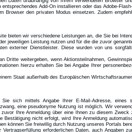
ichen Daten unabhängig von Ihrem verwendeten Browser u
 entsprechendes Add-On installieren oder das Adobe-Flash
rem Browser den privaten Modus einsetzen. Zudem empfehl
ite bieten wir verschiedene Leistungen an, die Sie bei Inte
er jeweiligen Leistung nutzen und für die die zuvor genannt
aten externer Dienstleister. Diese wurden von uns sorgfä
n Dritte weitergeben, wenn Aktionsteilnahmen, Gewinnspie
ationen hierzu erhalten Sie bei Angabe Ihrer personenbe
in einem Staat außerhalb des Europäischen Wirtschaftsraume
Sie sich mittels Angabe Ihrer E-Mail-Adresse, eines s
zwang, eine pseudonyme Nutzung ist möglich. Wir verwenden
ie zuvor Ihre Anmeldung über eine Ihnen zu diesem Zweck 
che Bestätigung nicht erfolgt, wird Ihre Anmeldung automat
nen können Sie freiwillig durch Nutzung unseres Portals berei
r Vertragserfüllung erforderlichen Daten, auch Angaben zu