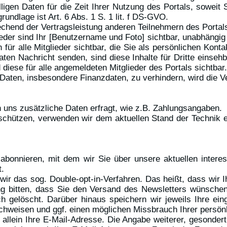
ligen Daten für die Zeit Ihrer Nutzung des Portals, soweit
ndlage ist Art. 6 Abs. 1 S. 1 lit. f DS-GVO.
echend der Vertragsleistung anderen Teilnehmern des Portals
lieder sind Ihr [Benutzername und Foto] sichtbar, unabhängi
 für alle Mitglieder sichtbar, die Sie als persönlichen Kont
aten Nachricht senden, sind diese Inhalte für Dritte einsehba
d diese für alle angemeldeten Mitglieder des Portals sichtbar.
n Daten, insbesondere Finanzdaten, zu verhindern, wird die 
n uns zusätzliche Daten erfragt, wie z.B. Zahlungsangaben.
u schützen, verwenden wir dem aktuellen Stand der Technik 
r abonnieren, mit dem wir Sie über unsere aktuellen inte
t.
ir das sog. Double-opt-in-Verfahren. Das heißt, dass wir 
ng bitten, dass Sie den Versand des Newsletters wünschen
h gelöscht. Darüber hinaus speichern wir jeweils Ihre ei
chweisen und ggf. einen möglichen Missbrauch Ihrer persön
 allein Ihre E-Mail-Adresse. Die Angabe weiterer, gesondert 