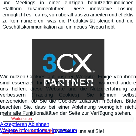
und Meetings in einer einzigen benutzerfreundlichen
Plattform zusammenführen. Diese innovative Lösung
ermöglicht es Teams, von überall aus zu arbeiten und effektiv
zu kommunizieren, was die Produktivität steigert und die
Geschäftskommunikation auf ein neues Niveau hebt.
Wir nutzen Cookies auf unserer Website. Einige von ihnen
sind essenziell für den Betrieb der Seite, während andere
uns helfen, diese Website und die Nutzererfahrung zu
verbessern (Tracking Cookies). Sie können selbst
entscheiden, ob Sie die Cookies zulassen möchten. Bitte
beachten Sie, dass bei einer Ablehnung womöglich nicht
mehr alle Funktionalitäten der Seite zur Verfügung stehen.
Weiterlesen
Akzeptieren
Ablehnen
Weitere Informationen
Impressum
Fragen Sie uns einfach!
Wir freuen uns auf Sie!