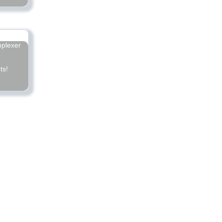
mplexer
ts!