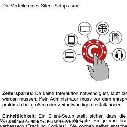
Die Vorteile eines Silent-Setups sind:
Zeitersparnis
: Da keine Interaktion notwendig ist, läuft 
werden müssen. Kein Administrator muss vor dem entspre
praktisch bei großen oder zeitaufwändigen Installationen.
Einheitlichkeit
: Ein Silent-Setup stellt sicher, dass di
Wir nutzen Cookies auf unserer Website. Einige von ihne
Installationsoptionen
entstehen können.
verbessern (Tracking Cookies). Sie können selbst entsche