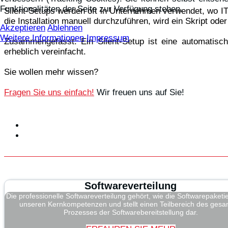
Funktionalitäten der Seite zur Verfügung stehen.
Silent-Setups werden oft in Unternehmen verwendet, wo IT
die Installation manuell durchzuführen, wird ein Skript ode
Akzeptieren
Ablehnen
Weitere Informationen
Impressum
Zusammengefasst: Ein Silent-Setup ist eine automatische
erheblich vereinfacht.
Sie wollen mehr wissen?
Fragen Sie uns einfach!
Wir freuen uns auf Sie!
Softwareverteilung
Die professionelle Softwareverteilung gehört, wie die Softwarepaketi
unseren Kernkompetenzen und stellt einen Teilbereich des ges
Prozesses der Softwarebereitstellung dar.