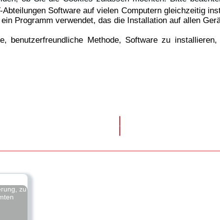
-Abteilungen Software auf vielen Computern gleichzeitig in
r ein Programm verwendet, das die Installation auf allen Ger
, benutzerfreundliche Methode, Software zu installieren, d
erung, zu
amten