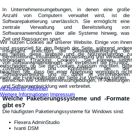
In Unternehmensumgebungen, in denen eine große
Anzahl von Computern verwaltet wird, ist die
Softwarepaketierung unerlässlich. Sie ermöglicht eine
zentrale Verwaltung und Bereitstellung von
Softwareanwendungen über alle Systeme hinweg, was
Zeit und Ressourcen spart.
Wir nutzen Cookies auf unserer Website. Einige von ihnen
sind essenziell für den Betrieb der Seite, während andere
Insgesamt erleichtert die Softwarepaketierung die
uns helfen, diese Website und die Nutzererfahrung zu
Bereitstellung, Installation, Aktualisierung und Verwaltung
verbessern (Tracking Cookies). Sie können selbst
von Softwareanwendungen. Sie verbessert die Effizienz,
entscheiden, ob Sie die Cookies zulassen möchten. Bitte
Zuverlässigkeit und Konsistenz bei der
beachten Sie, dass bei einer Ablehnung womöglich nicht
Softwareverteilung und ist daher in verschiedenen
mehr alle Funktionalitäten der Seite zur Verfügung stehen.
Bereichen wie Unternehmensumgebungen, IT-Abteilungen
und Softwareentwicklung weit verbreitet.
Akzeptieren
Ablehnen
Weitere Informationen
Impressum
Welche Paketierungssysteme und -Formate
gibt es?
Die häufigsten Paketierungssysteme für Windows sind:
Flexera AdminStudio
Ivanti DSM